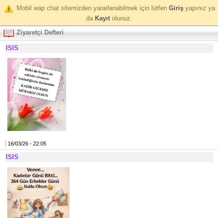
Mobil wap chat sitemizden yararlanabilmek için lütfen
Giriş
yapınız ya
da
Kayıt
olunuz.
Ziyaretçi Defteri
ISIS
16/03/26 - 22:05
ISIS