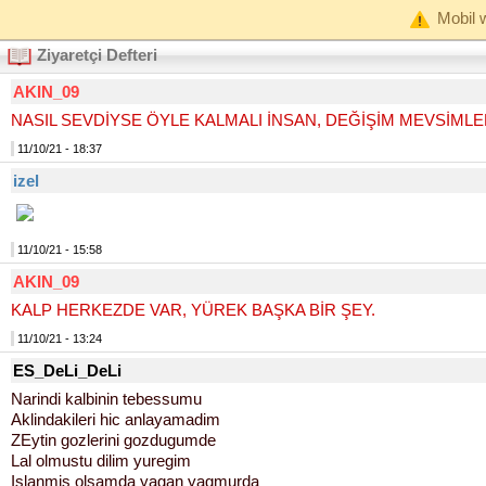
Mobil w
Ziyaretçi Defteri
AKIN_09
NASIL SEVDİYSE ÖYLE KALMALI İNSAN, DEĞİŞİM MEVSİMLER
11/10/21 - 18:37
izel
11/10/21 - 15:58
AKIN_09
KALP HERKEZDE VAR, YÜREK BAŞKA BİR ŞEY.
11/10/21 - 13:24
ES_DeLi_DeLi
Narindi kalbinin tebessumu
Aklindakileri hic anlayamadim
ZEytin gozlerini gozdugumde
Lal olmustu dilim yuregim
Islanmis olsamda yagan yagmurda