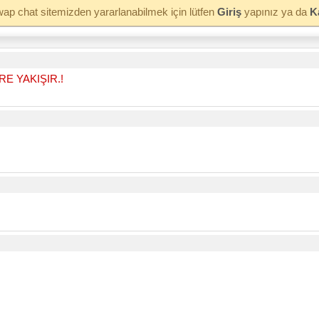
ap chat sitemizden yararlanabilmek için lütfen
Giriş
yapınız ya da
K
E YAKIŞIR.!