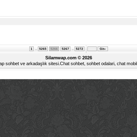
1
..
5265
5266
5267
..
5272
Silamwap.com © 2026
ap sohbet ve arkadaşlık sitesi.Chat sohbet, sohbet odalari, chat mobi